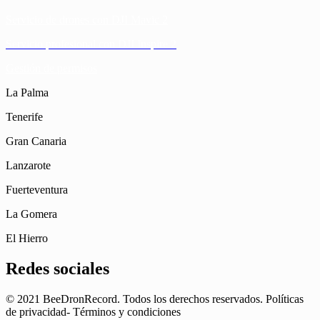
Servicio de drones con DJI Mavic 2
Servicio profesional con DJI Inspire 2
Gestión de permisos
La Palma
Tenerife
Gran Canaria
Lanzarote
Fuerteventura
La Gomera
El Hierro
Redes sociales
© 2021 BeeDronRecord. Todos los derechos reservados. Políticas
de privacidad- Términos y condiciones