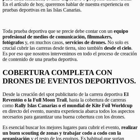
En el artículo de hoy, queremos hablar de nuestra experiencia en
pruebas deportivas en las Islas Canarias.
Toda prueba deportiva que se precie debe contar con un
equipo
profesional de medios de comunicación, filmmakers,
fotógrafos
y, en muchos casos,
servicios de drones.
No solo es
crucial cubrir las carreras desde tierra, sino también
desde el cielo
.
Es por eso que nosotros intervenimos en todo el proceso de creación
de contenido de una prueba deportiva.
COBERTURA COMPLETA CON
DRONES DE EVENTOS DEPORTIVOS.
Desde la creación del spot publicitario de la
carrera deportiva
El
Reventón
o la Full Moon Trail
, hasta la cobertura
de carreras
como
Rally Islas Canarias
o el
mundial de
Kite
Foil
Worldcup
en directo del evento, nuestra experiencia abarca todos los aspectos
necesarios para garantizar una
buena
cobertura
con los
drones.
Es esencial buscar los mejores lugares para cubrir el evento,
realizar
un buen
scouting
de zonas y trabajar codo a codo con la
organización
y el resto de los equipos.
Es habitual que surjan