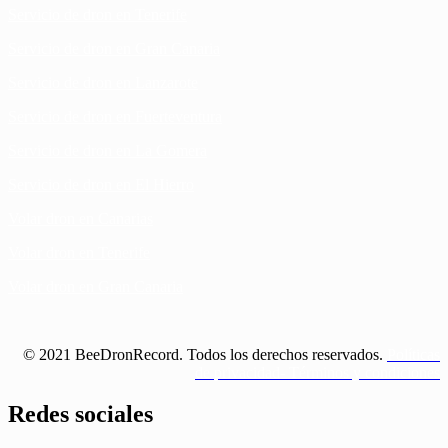
Servicio de dron en Tenerife
Servicio de dron en Gran Canaria
Servicio de dron en Lanzarote
Servicio de dron en Fuerteventura
Servicio de dron en La Gomera
Servicio de dron en El Hierro
Volar dron en Canarias
Volar dron en Tenerife
Volar dron en Gran Canaria
© 2021 BeeDronRecord. Todos los derechos reservados.
Políticas
de privacidad- Términos y condiciones
Redes sociales