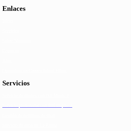
Enlaces
Inicio
Servicios
Sobre Nosotros
Contacto
Blog
Operadora en Canary Island Films
Servicios
Servicio de drones con DJI Mavic 2
Servicio profesional con DJI Inspire 2
Gestión de permisos de dron
Servicio de dron en La Palma