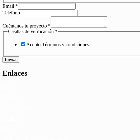
Email
*
Teléfono
Cuéntanos tu proyecto
*
Casillas de verificación
*
Acepto Términos y condiciones.
Enviar
Enlaces
Inicio
Servicios
Sobre Nosotros
Contacto
Blog
Operadora en Canary Island Films