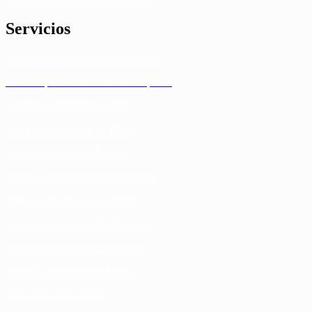
Servicios
Servicio de drones con DJI Mavic 2
Servicio profesional con DJI Inspire 2
Gestión de permisos de dron
Servicio de dron en La Palma
Servicio de dron en Tenerife
Servicio de dron en Gran Canaria
Servicio de dron en Lanzarote
Servicio de dron en Fuerteventura
Servicio de dron en La Gomera
Servicio de dron en El Hierro
Volar dron en Canarias